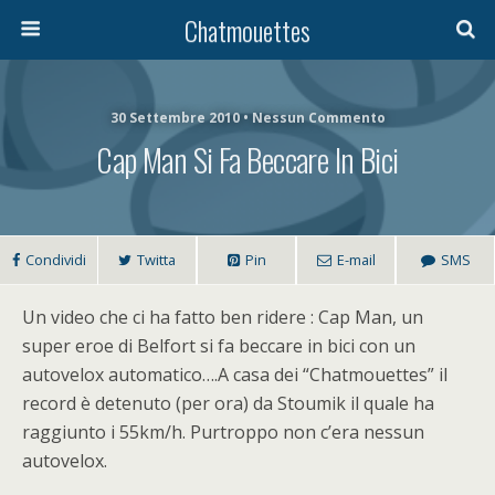
Chatmouettes
30 Settembre 2010 • Nessun Commento
Cap Man Si Fa Beccare In Bici
Condividi
Twitta
Pin
E-mail
SMS
Un video che ci ha fatto ben ridere : Cap Man, un
super eroe di Belfort si fa beccare in bici con un
autovelox automatico….A casa dei “Chatmouettes” il
record è detenuto (per ora) da Stoumik il quale ha
raggiunto i 55km/h. Purtroppo non c’era nessun
autovelox.