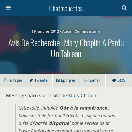
Chatmouettes
19 Janvier 2012 • Aucun Commentaire
Avis De Recherche : Mary Chaplin A Perdu
Un Tableau
Partager
Tweeter
Épingler
E-mail
SMS
Message paru sur le site de
Mary Chaplin
:
Cette toile, intitulée
‘Ode à la tempérance’
,
huile sur toile format 120x60cm, signée au dos,
a été déclarée ‘
disparue
‘ par le service de la
Poste Américaine pendant son transport entre